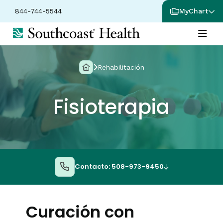
844-744-5544
MyChart
Rehabilitación
Fisioterapia
Contacto: 508-973-9450
Curación con