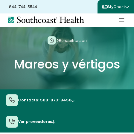
844-744-5544
MyChart
Rehabilitación
Mareos y vértigos
Contacto: 508-973-9450
Ver proveedores