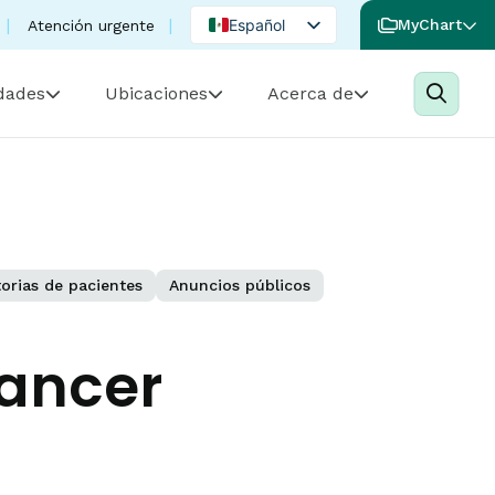
Español
MyChart
Atención urgente
English
idades
Ubicaciones
Acerca de
Portuguese
torias de pacientes
Anuncios públicos
cancer