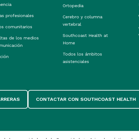
nencia
Ortopedia
as profesionales
Cerebro y columna
vertebral
os comunitarios
Southcoast Health at
ltas de los medios
Home
municación
Todos los ámbitos
ción
asistenciales
ARRERAS
CONTACTAR CON SOUTHCOAST HEALTH