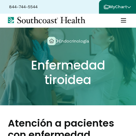
844-744-5544
MyChart
Endocrinología
Enfermedad
tiroidea
Atención a pacientes
con enfermedad