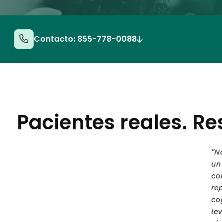
Contacto: 855-778-0088
Pacientes reales. Re
"N
un
co
re
co
le