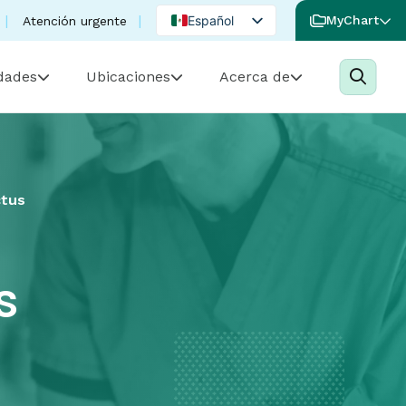
Español
MyChart
Atención urgente
English
idades
Ubicaciones
Acerca de
Portuguese
ctus
s