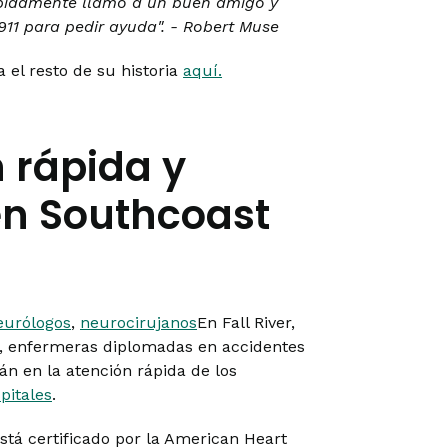
pidamente llamó a un buen amigo y
 911 para pedir ayuda". - Robert Muse
a el resto de su historia
aquí.
 rápida y
 en Southcoast
eurólogos
,
neurocirujanos
En Fall River,
, enfermeras diplomadas en accidentes
án en la atención rápida de los
pitales
.
stá certificado por la American Heart