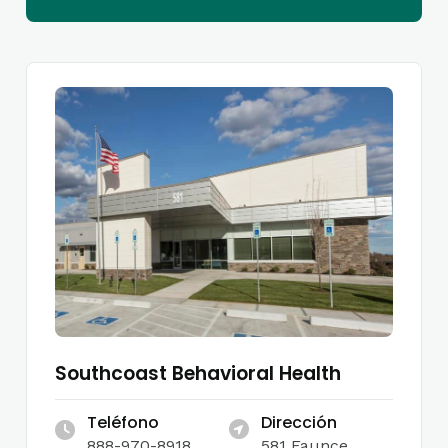
Southcoast Behavioral Health
Teléfono
Dirección
888-970-8918
581 Faunce