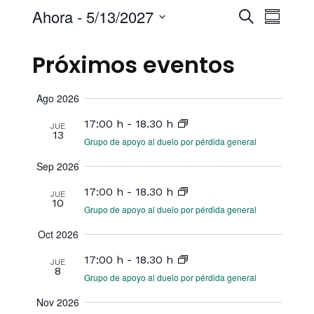
Búsqu
Nav
Ahora
 - 
5/13/2027
Buscar
Resume
de
Seleccione
y
la
vist
Próximos eventos
fecha.
naveg
de
de
Even
Ago 2026
vistas
17:00 h
-
18.30 h
JUE
13
Grupo de apoyo al duelo por pérdida general
de
Sep 2026
Evento
17:00 h
-
18.30 h
JUE
10
Grupo de apoyo al duelo por pérdida general
Oct 2026
17:00 h
-
18.30 h
JUE
8
Grupo de apoyo al duelo por pérdida general
Nov 2026