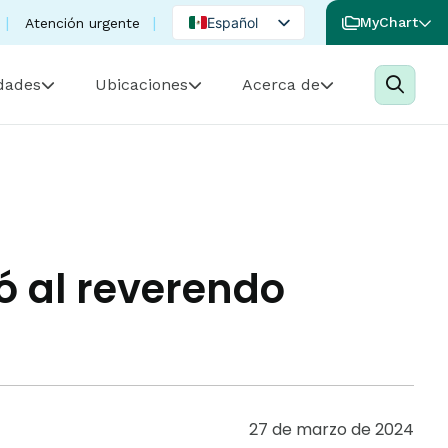
Español
MyChart
Atención urgente
English
idades
Ubicaciones
Acerca de
Portuguese
ó al reverendo
27 de marzo de 2024