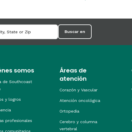
Buscar en
énes somos
Áreas de
atención
a de Southcoast
h
Corazón y Vascular
os y logros
Atención oncológica
nencia
Ortopedia
as profesionales
Cerebro y columna
vertebral
os comunitarios