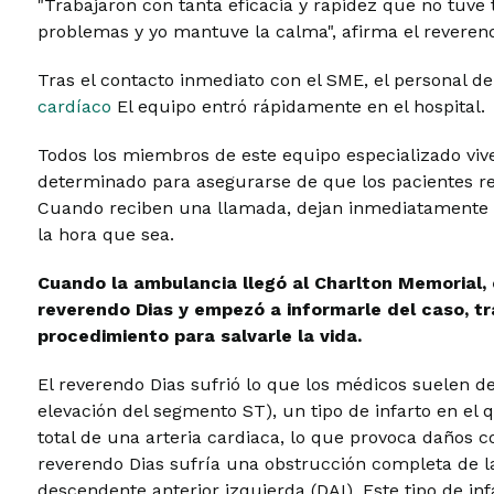
"Trabajaron con tanta eficacia y rapidez que no tuv
problemas y yo mantuve la calma", afirma el reverend
Tras el contacto inmediato con el SME, el personal 
cardíaco
El equipo entró rápidamente en el hospital.
Todos los miembros de este equipo especializado vi
determinado para asegurarse de que los pacientes r
Cuando reciben una llamada, dejan inmediatamente l
la hora que sea.
Cuando la ambulancia llegó al Charlton Memorial, 
reverendo Dias y empezó a informarle del caso, t
procedimiento para salvarle la vida.
El reverendo Dias sufrió lo que los médicos suelen 
elevación del segmento ST), un tipo de infarto en el
total de una arteria cardiaca, lo que provoca daños c
reverendo Dias sufría una obstrucción completa de la 
descendente anterior izquierda (DAI). Este tipo de 