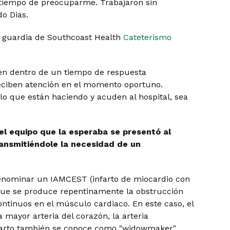
e tiempo de preocuparme. Trabajaron sin
o Dias.
de guardia de Southcoast Health
Cateterismo
ven dentro de un tiempo de respuesta
eciben atención en el momento oportuno.
o que están haciendo y acuden al hospital, sea
el equipo que la esperaba se presentó al
ransmitiéndole la necesidad de un
denominar un IAMCEST (infarto de miocardio con
 que se produce repentinamente la obstrucción
ontinuos en el músculo cardiaco. En este caso, el
mayor arteria del corazón, la arteria
infarto también se conoce como "widowmaker".