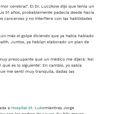
umor cerebral". El Dr. Luczkow dijo que tenía un
us 51 años, probablemente padecía desde hacía
es canceroso y no interfiere con las habilidades
 aún más el golpe diciendo que ya había hablado
alth. Juntos, ya habían elaborado un plan de
 muy preocupante que un médico me dijera: 'Así
 qué es lo siguiente'. En cambio, yo sabía
que me sentí muy tranquila, dadas las
dada a
Hospital St. Luke
mientras Jorge
 Jay con los padres de Laura. Su hija mayor,