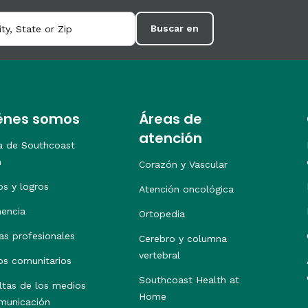
Buscar en
énes somos
Áreas de
atención
a de Southcoast
h
Corazón y Vascular
os y logros
Atención oncológica
nencia
Ortopedia
as profesionales
Cerebro y columna
vertebral
os comunitarios
Southcoast Health at
ltas de los medios
Home
municación