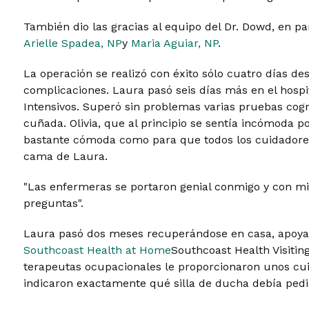
También dio las gracias al equipo del Dr. Dowd, en pa
Arielle Spadea, NP
y
Maria Aguiar, NP
.
La operación se realizó con éxito sólo cuatro días des
complicaciones. Laura pasó seis días más en el hospi
Intensivos. Superó sin problemas varias pruebas cognit
cuñada. Olivia, que al principio se sentía incómoda po
bastante cómoda como para que todos los cuidadores 
cama de Laura.
"Las enfermeras se portaron genial conmigo y con mi 
preguntas".
Laura pasó dos meses recuperándose en casa, apoyad
Southcoast Health at Home
Southcoast Health Visiting
terapeutas ocupacionales le proporcionaron unos cui
indicaron exactamente qué silla de ducha debía pedi