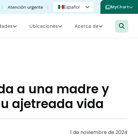
Español
MyChart
Atención urgente
English
idades
Ubicaciones
Acerca de
Portuguese
uda a una madre y
su ajetreada vida
1 de noviembre de 2024