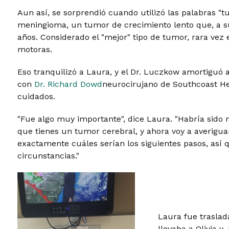
Aun así, se sorprendió cuando utilizó las palabras "t
meningioma, un tumor de crecimiento lento que, a s
años. Considerado el "mejor" tipo de tumor, rara vez 
motoras.
Eso tranquilizó a Laura, y el Dr. Luczkow amortiguó
con
Dr. Richard Dowd
neurocirujano de Southcoast He
cuidados.
"Fue algo muy importante", dice Laura. "Habría sido
que tienes un tumor cerebral, y ahora voy a averiguar
exactamente cuáles serían los siguientes pasos, así 
circunstancias."
Laura fue trasla
llevaba a Olivia y