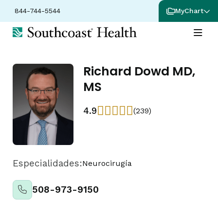
844-744-5544
MyChart
Richard Dowd MD,
MS
4.9
(239)
Especialidades:
Neurocirugía
508-973-9150