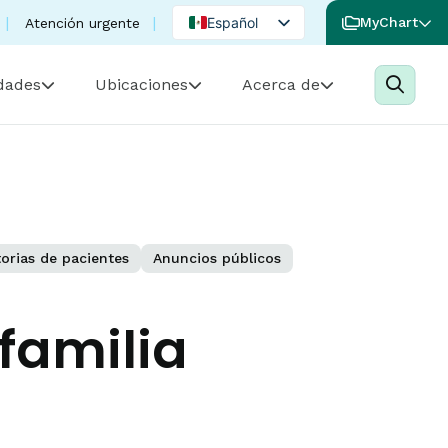
Español
MyChart
Atención urgente
English
idades
Ubicaciones
Acerca de
Portuguese
torias de pacientes
Anuncios públicos
familia