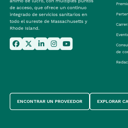
ánimo de lucro, con múltiples puntos
Premi
de acceso, que ofrece un continuo
integrado de servicios sanitarios en
Perte
todo el sureste de Massachusetts y
Carrer
Rhode Island.
Event
Consu
de co
Redac
ENCONTRAR UN PROVEEDOR
EXPLORAR C