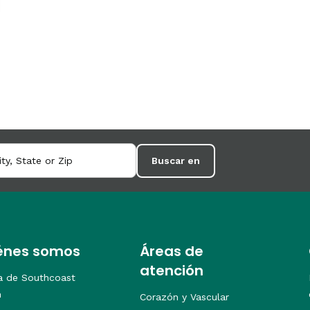
Buscar en
énes somos
Áreas de
atención
a de Southcoast
h
Corazón y Vascular