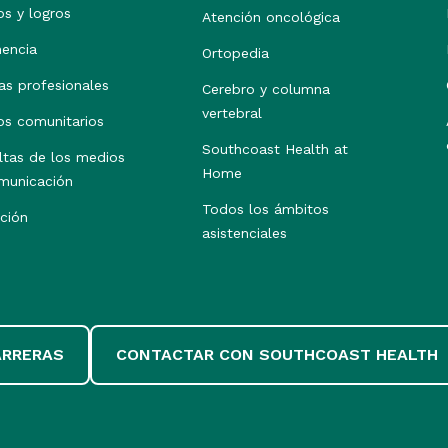
os y logros
Atención oncológica
nencia
Ortopedia
as profesionales
Cerebro y columna
vertebral
os comunitarios
Southcoast Health at
ltas de los medios
Home
municación
Todos los ámbitos
ción
asistenciales
ARRERAS
CONTACTAR CON SOUTHCOAST HEALTH