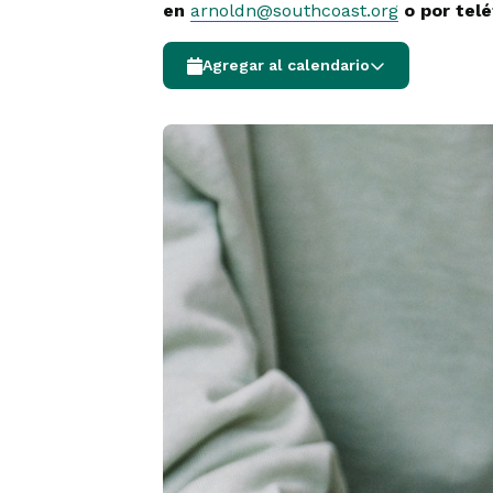
en
arnoldn@southcoast.org
o por tel
Agregar al calendario