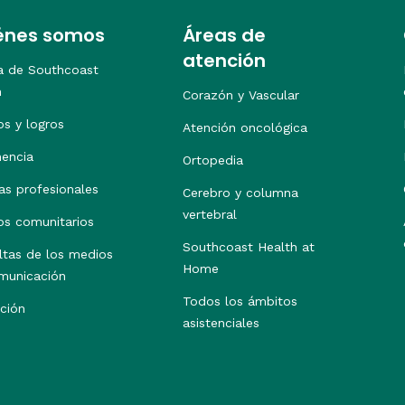
énes somos
Áreas de
atención
a de Southcoast
h
Corazón y Vascular
os y logros
Atención oncológica
nencia
Ortopedia
as profesionales
Cerebro y columna
vertebral
os comunitarios
Southcoast Health at
ltas de los medios
Home
municación
Todos los ámbitos
ción
asistenciales