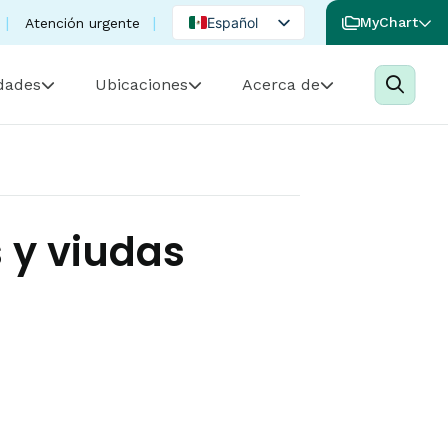
Español
MyChart
Atención urgente
English
idades
Ubicaciones
Acerca de
Portuguese
 y viudas