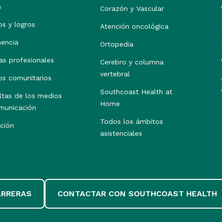
h
Corazón y Vascular
os y logros
Atención oncológica
nencia
Ortopedia
as profesionales
Cerebro y columna
vertebral
os comunitarios
Southcoast Health at
ltas de los medios
Home
municación
Todos los ámbitos
ción
asistenciales
ARRERAS
CONTACTAR CON SOUTHCOAST HEALTH