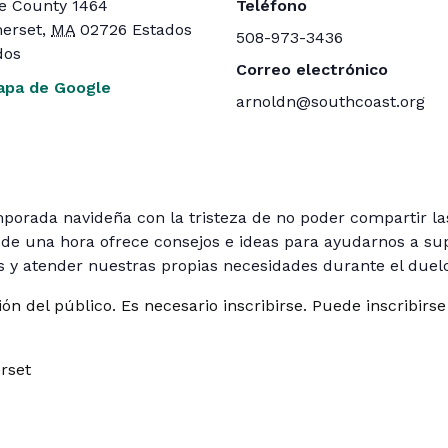
le County 1464
Teléfono
erset
,
MA
02726
Estados
508-973-3436
dos
Correo electrónico
apa de Google
arnoldn@southcoast.org
emporada navideña con la tristeza de no poder compartir la
de una hora ofrece consejos e ideas para ayudarnos a supe
 y atender nuestras propias necesidades durante el duelo
ición del público. Es necesario inscribirse. Puede inscribi
rset