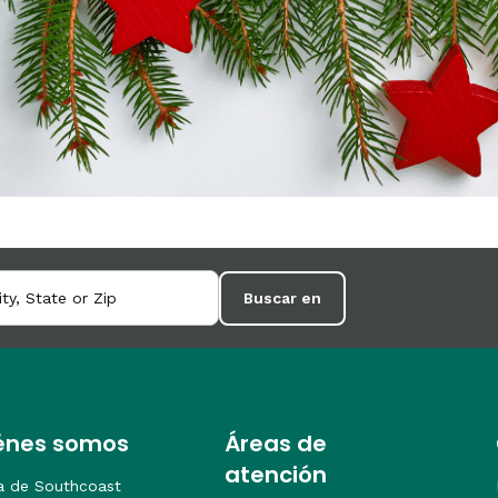
Buscar en
énes somos
Áreas de
atención
a de Southcoast