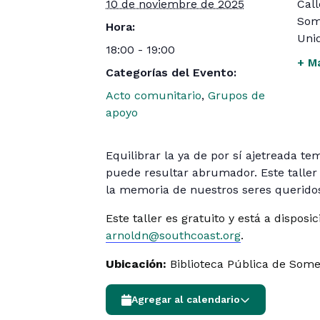
10 de noviembre de 2025
Cal
Som
Hora:
Uni
18:00 - 19:00
+ M
Categorías del Evento:
Acto comunitario
,
Grupos de
apoyo
Equilibrar la ya de por sí ajetreada t
puede resultar abrumador. Este taller 
la memoria de nuestros seres queridos
Este taller es gratuito y está a dispos
arnoldn@southcoast.org
.
Ubicación:
Biblioteca Pública de Some
Agregar al calendario