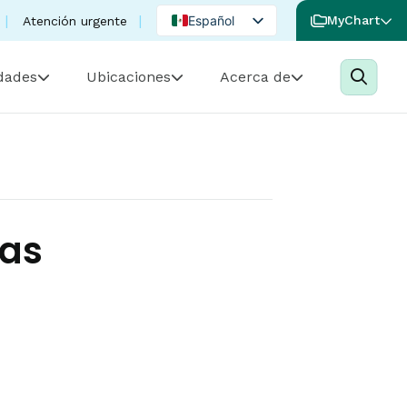
Español
MyChart
Atención urgente
English
idades
Ubicaciones
Acerca de
Portuguese
tas