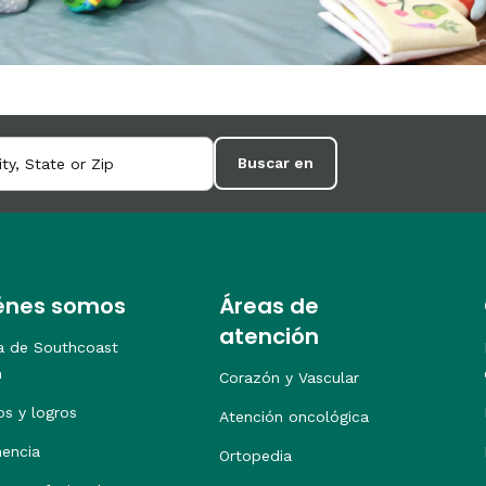
Buscar en
énes somos
Áreas de
atención
a de Southcoast
h
Corazón y Vascular
os y logros
Atención oncológica
nencia
Ortopedia