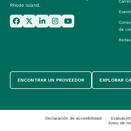
Carrer
Rhode Island.
Event
Consu
de co
Redac
ENCONTRAR UN PROVEEDOR
EXPLORAR C
Declaración de accesibilidad
Evaluació
Aviso de no