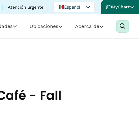
Español
MyChart
Atención urgente
English
idades
Ubicaciones
Acerca de
Portuguese
afé - Fall