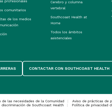
as profesionales
Cerebro y columna
vertebral
os comunitarios
Southcoast Health at
ltas de los medios
Home
municación
Todos los ámbitos
ción
asistenciales
ARRERAS
CONTACTAR CON SOUTHCOAST HEALTH
n de las necesidades de la Comunidad
Aviso de prácticas de p
 discriminación de Southcoast Health
Política de privacidad d