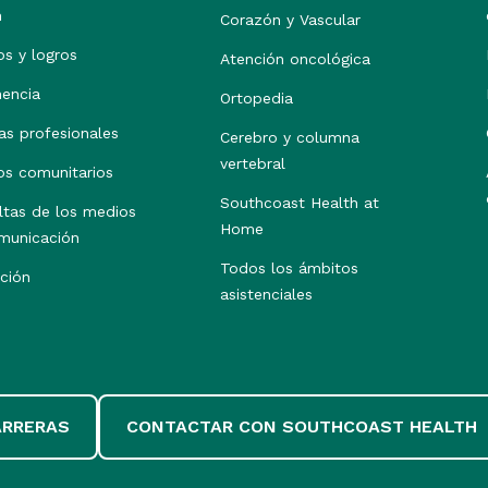
h
Corazón y Vascular
os y logros
Atención oncológica
nencia
Ortopedia
as profesionales
Cerebro y columna
vertebral
os comunitarios
Southcoast Health at
ltas de los medios
Home
municación
Todos los ámbitos
ción
asistenciales
ARRERAS
CONTACTAR CON SOUTHCOAST HEALTH