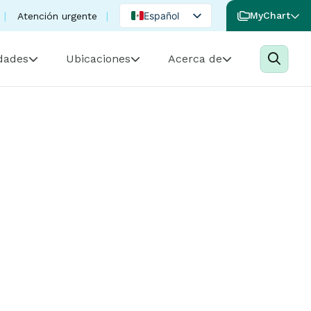
Español
MyChart
Atención urgente
English
idades
Ubicaciones
Acerca de
Portuguese