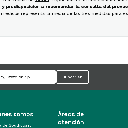
r y predisposición a recomendar la consulta del provee
os médicos representa la media de las tres medidas para e
Buscar en
énes somos
Áreas de
atención
a de Southcoast