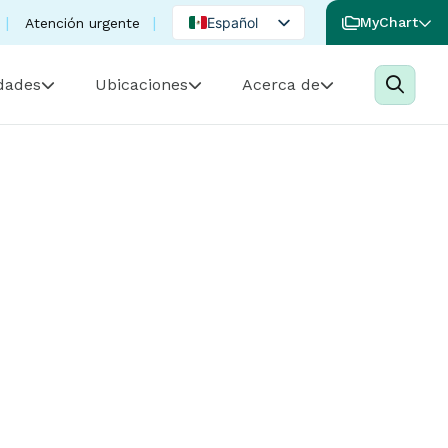
Español
MyChart
Atención urgente
English
idades
Ubicaciones
Acerca de
Portuguese