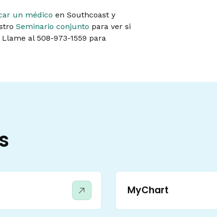
car un médico
en Southcoast y
estro
Seminario conjunto
para ver si
. Llame al 508-973-1559 para
s
MyChart