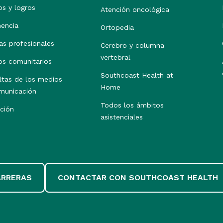
os y logros
Atención oncológica
nencia
Ortopedia
as profesionales
Cerebro y columna
vertebral
os comunitarios
Southcoast Health at
ltas de los medios
Home
municación
Todos los ámbitos
ción
asistenciales
ARRERAS
CONTACTAR CON SOUTHCOAST HEALTH