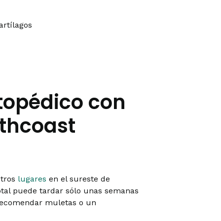
artílagos
rtopédico con
uthcoast
stros
lugares
en el sureste de
otal puede tardar sólo unas semanas
 recomendar muletas o un