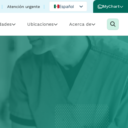
Español
MyChart
Atención urgente
English
idades
Ubicaciones
Acerca de
Portuguese