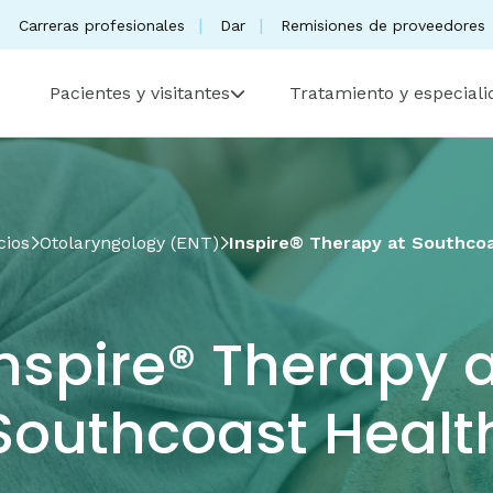
Carreras profesionales
Dar
Remisiones de proveedores
Pacientes y visitantes
Tratamiento y especial
cios
Otolaryngology (ENT)
Inspire® Therapy at Southco
nspire® Therapy 
Southcoast Healt