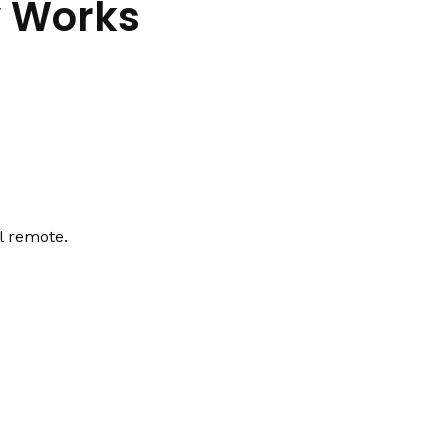
y Works
l remote.
t