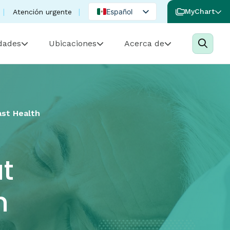
Español
MyChart
Atención urgente
English
idades
Ubicaciones
Acerca de
Portuguese
ast Health
at
h