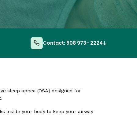
Contact: 508 973- 2224
ive sleep apnea (OSA) designed for
t.
rks inside your body to keep your airway