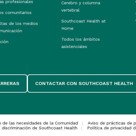
as profesionales
Cerebro y columna
vertebral
os comunitarios
Southcoast Health at
ltas de los medios
Home
municación
Todos los ámbitos
ción
asistenciales
ARRERAS
CONTACTAR CON SOUTHCOAST HEALTH
n de las necesidades de la Comunidad
Aviso de prácticas de p
 discriminación de Southcoast Health
Política de privacidad d