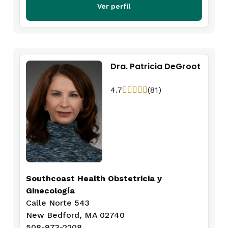
Ver perfil
Dra. Patricia DeGroot
4.7
(81)
Southcoast Health Obstetricia y
Ginecología
Calle Norte 543
New Bedford, MA 02740
508-973-2208