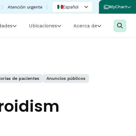
Español
MyChart
Atención urgente
English
idades
Ubicaciones
Acerca de
Portuguese
torias de pacientes
Anuncios públicos
roidism