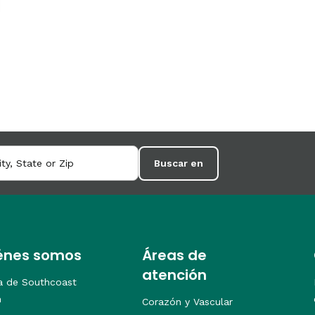
Buscar en
énes somos
Áreas de
atención
a de Southcoast
h
Corazón y Vascular