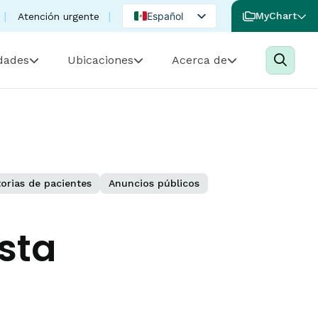
Español
MyChart
Atención urgente
English
idades
Ubicaciones
Acerca de
Portuguese
torias de pacientes
Anuncios públicos
sta