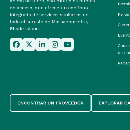
ánimo de lucro, con múltiples puntos
Premi
de acceso, que ofrece un continuo
integrado de servicios sanitarios en
Perte
todo el sureste de Massachusetts y
Carrer
Rhode Island.
Event
Consu
de co
Redac
ENCONTRAR UN PROVEEDOR
EXPLORAR C