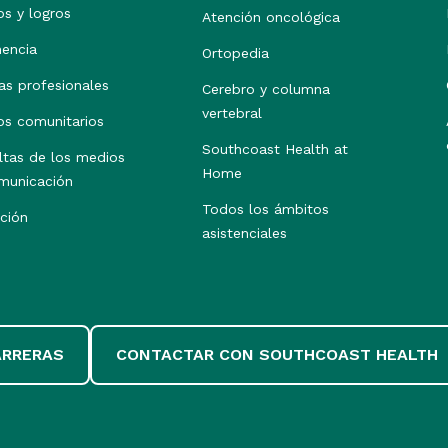
os y logros
Atención oncológica
nencia
Ortopedia
as profesionales
Cerebro y columna
vertebral
os comunitarios
Southcoast Health at
ltas de los medios
Home
municación
Todos los ámbitos
ción
asistenciales
ARRERAS
CONTACTAR CON SOUTHCOAST HEALTH