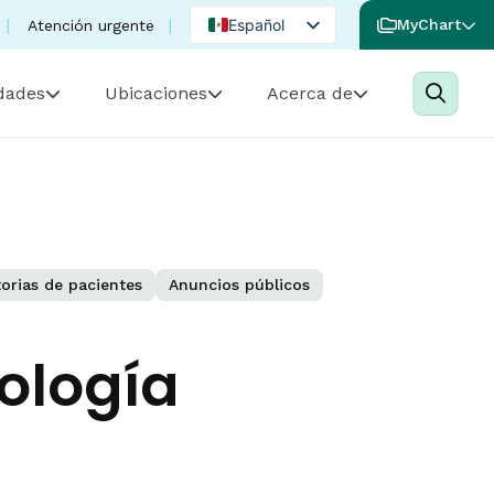
Español
MyChart
Atención urgente
English
idades
Ubicaciones
Acerca de
Portuguese
torias de pacientes
Anuncios públicos
ología