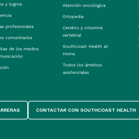
os y logros
Atención oncológica
nencia
Ortopedia
as profesionales
Cerebro y columna
vertebral
os comunitarios
Southcoast Health at
ltas de los medios
Home
municación
Todos los ámbitos
ción
asistenciales
ARRERAS
CONTACTAR CON SOUTHCOAST HEALTH