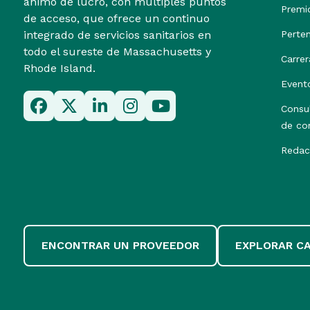
ánimo de lucro, con múltiples puntos
Premi
de acceso, que ofrece un continuo
integrado de servicios sanitarios en
Perte
todo el sureste de Massachusetts y
Carrer
Rhode Island.
Event
Consu
de co
Redac
ENCONTRAR UN PROVEEDOR
EXPLORAR C