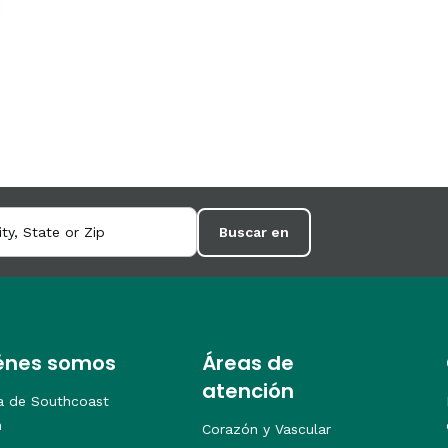
Buscar en
énes somos
Áreas de
atención
a de Southcoast
h
Corazón y Vascular