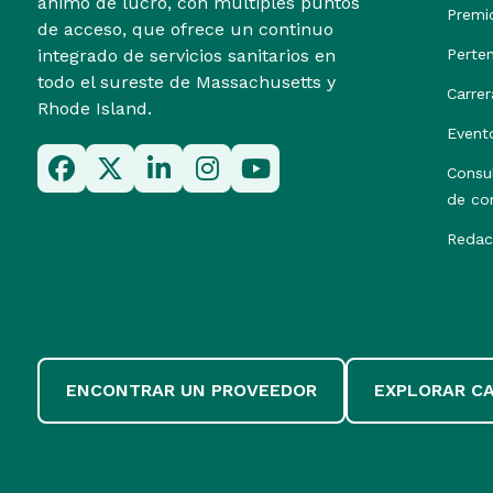
ánimo de lucro, con múltiples puntos
Premi
de acceso, que ofrece un continuo
integrado de servicios sanitarios en
Perte
todo el sureste de Massachusetts y
Carrer
Rhode Island.
Event
Consu
de co
Redac
ENCONTRAR UN PROVEEDOR
EXPLORAR C