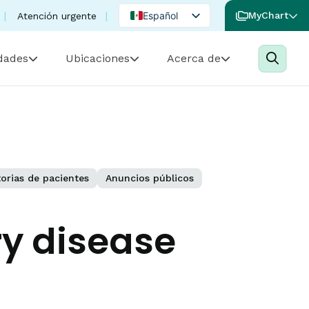
Español
MyChart
Atención urgente
English
idades
Ubicaciones
Acerca de
Portuguese
torias de pacientes
Anuncios públicos
ry disease