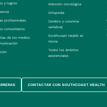
os y logros
Atención oncológica
nencia
Ortopedia
as profesionales
Cerebro y columna
vertebral
os comunitarios
Southcoast Health at
ltas de los medios
Home
municación
Todos los ámbitos
ción
asistenciales
ARRERAS
CONTACTAR CON SOUTHCOAST HEALTH