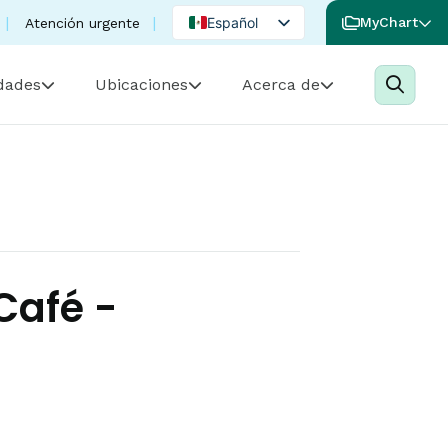
Español
MyChart
Atención urgente
English
idades
Ubicaciones
Acerca de
Portuguese
Café -