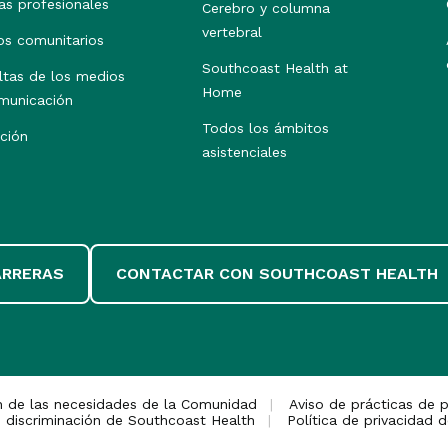
as profesionales
Cerebro y columna
vertebral
os comunitarios
Southcoast Health at
ltas de los medios
Home
municación
Todos los ámbitos
ción
asistenciales
ARRERAS
CONTACTAR CON SOUTHCOAST HEALTH
n de las necesidades de la Comunidad
Aviso de prácticas de p
 discriminación de Southcoast Health
Política de privacidad d