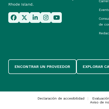
Carrer
Rhode Island.
Event
Consu
de co
Redac
ENCONTRAR UN PROVEEDOR
EXPLORAR C
Declaración de accesibilidad
Evaluació
Aviso de no