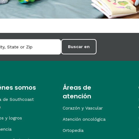
Buscar en
énes somos
Áreas de
atención
a de Southcoast
h
Corazón y Vascular
os y logros
Atención oncológica
nencia
Ortopedia