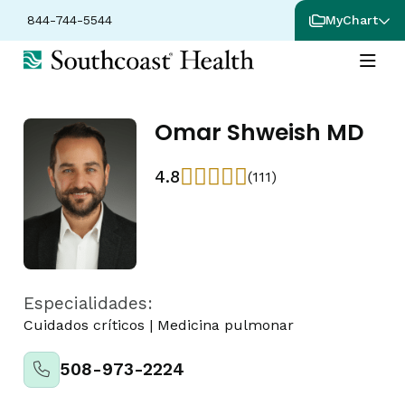
844-744-5544
MyChart
Omar Shweish MD
4.8
(111)
Especialidades:
Cuidados críticos
|
Medicina pulmonar
508-973-2224