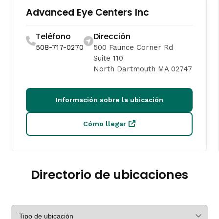
Advanced Eye Centers Inc
Teléfono
Dirección
508-717-0270
500 Faunce Corner Rd
Suite 110
North Dartmouth MA 02747
Información sobre la ubicación
Cómo llegar
Advanced Eye Centers Inc
Directorio de ubicaciones
Teléfono
Dirección
508-674-2020
Avenida Presidente 1741
Fall River MA 02720