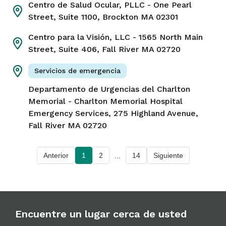
Centro de Salud Ocular, PLLC
- One Pearl
Street, Suite 1100, Brockton MA 02301
Centro para la Visión, LLC
- 1565 North Main
AMAC Neurología y Medicina del
Street, Suite 406, Fall River MA 02720
Sueño Asociados
Servicios de emergencia
Teléfono
Dirección
Departamento de Urgencias del Charlton
508-717-8903
Carretera estatal 237
Memorial
- Charlton Memorial Hospital
North Dartmouth MA 02747
Emergency Services, 275 Highland Avenue,
Fall River MA 02720
Información sobre la ubicación
...
Anterior
1
2
14
Siguiente
Cómo llegar
Aspire Dermatology, LLC
Encuentre un lugar cerca de usted