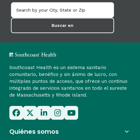
Teléfono
401-239-1800
Dirección
1525 Wampanoag Trail # 203
Buscar en
Riverside RI 02915
Información sobre la ubicación
Cómo llegar
Southcoast Health es un sistema sanitario
comunitario, benéfico y sin ánimo de lucro, con
múltiples puntos de acceso, que ofrece un continuo
integrado de servicios sanitarios en todo el sureste
Aspire Dermatology, LLC
de Massachusetts y Rhode Island.
Teléfono
Dirección
401-239-1800
Avenida Atwood 1524
Suite 321
Quiénes somos
Johnston RI 02919