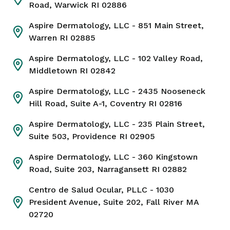
774-488-5888
Calle Davol, 775
Road, Warwick RI 02886
Fall River MA 02720
Aspire Dermatology, LLC
- 851 Main Street,
Warren RI 02885
Información sobre la ubicación
Aspire Dermatology, LLC
- 102 Valley Road,
Cómo llegar
Middletown RI 02842
Aspire Dermatology, LLC
- 2435 Nooseneck
Hill Road, Suite A-1, Coventry RI 02816
Alden Court
Aspire Dermatology, LLC
- 235 Plain Street,
Suite 503, Providence RI 02905
Teléfono
Dirección
508-991-8600
389 Alden Road
Aspire Dermatology, LLC
- 360 Kingstown
Fairhaven MA 02719
Road, Suite 203, Narragansett RI 02882
Centro de Salud Ocular, PLLC
- 1030
Información sobre la ubicación
President Avenue, Suite 202, Fall River MA
02720
Cómo llegar