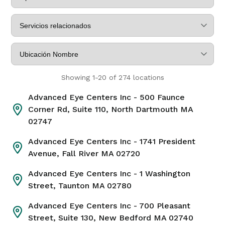
Información sobre la ubicación
Cómo llegar
Showing 1-20 of 274 locations
Advanced Eye Centers Inc
- 500 Faunce
Advanced Eye Centers Inc
Corner Rd, Suite 110, North Dartmouth MA
02747
Teléfono
Dirección
508-802-6770
1 de la calle Washington
Advanced Eye Centers Inc
- 1741 President
Taunton MA 02780
Avenue, Fall River MA 02720
Advanced Eye Centers Inc
- 1 Washington
Información sobre la ubicación
Street, Taunton MA 02780
Cómo llegar
Advanced Eye Centers Inc
- 700 Pleasant
Street, Suite 130, New Bedford MA 02740