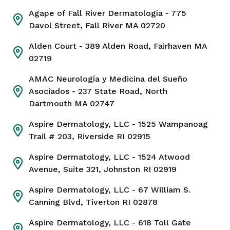
Agape of Fall River Dermatología
- 775
Davol Street, Fall River MA 02720
Advanced Eye Centers Inc
Alden Court
- 389 Alden Road, Fairhaven MA
Teléfono
Dirección
02719
508-717-0477
Calle Pleasant, 700
Suite 130
AMAC Neurología y Medicina del Sueño
New Bedford MA 02740
Asociados
- 237 State Road, North
Dartmouth MA 02747
Información sobre la ubicación
Aspire Dermatology, LLC
- 1525 Wampanoag
Trail # 203, Riverside RI 02915
Cómo llegar
Aspire Dermatology, LLC
- 1524 Atwood
Avenue, Suite 321, Johnston RI 02919
Aspire Dermatology, LLC
- 67 William S.
Agape of Fall River Dermatología
Canning Blvd, Tiverton RI 02878
Teléfono
Dirección
Aspire Dermatology, LLC
- 618 Toll Gate